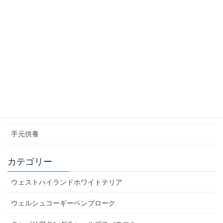
エクストラ 注文完了
石彫エンブレム グレイス
グレイス 注文フォーム
グレイス 注文完了
いただいた写真 アーカイブ
お庭のお墓
手元供養
カテゴリー
ウェストハイランドホワイトテリア
ウェルシュコーギーペンブローク