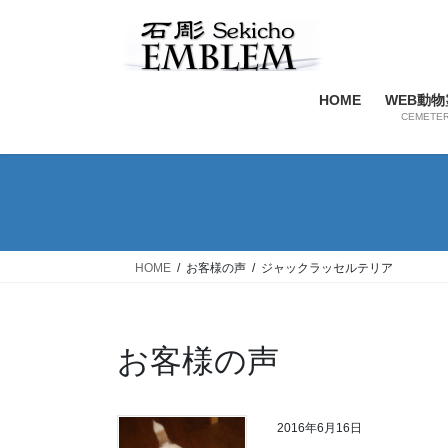
コ
ナ
ン
ビ
テ
ゲ
ン
ー
HOME
WEB動物
ツ
シ
CEMETE
へ
ョ
ス
ン
キ
に
ッ
移
プ
動
HOME
お客様の声
ジャックラッセルテリア
お客様の声
2016年6月16日